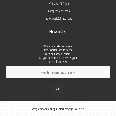
+48 535 797 772
info@ecpsgroup.com
auto_west2@interia.eu
Newsletter
Would you like to receive
Information about news,
sales and special offers?
All you need to do is give us your
e-mail address:
add
oprogramowanie sklepu internetowego
RedCart.pl