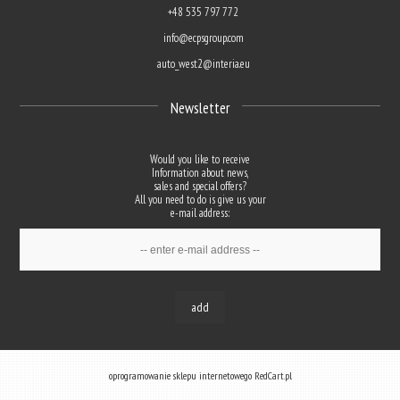
+48 535 797 772
info@ecpsgroup.com
auto_west2@interia.eu
Newsletter
Would you like to receive
Information about news,
sales and special offers?
All you need to do is give us your
e-mail address:
add
oprogramowanie sklepu internetowego
RedCart.pl